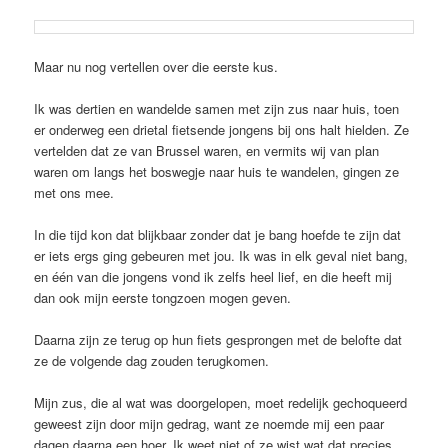
Maar nu nog vertellen over die eerste kus.
Ik was dertien en wandelde samen met zijn zus naar huis, toen
er onderweg een drietal fietsende jongens bij ons halt hielden. Ze
vertelden dat ze van Brussel waren, en vermits wij van plan
waren om langs het boswegje naar huis te wandelen, gingen ze
met ons mee.
In die tijd kon dat blijkbaar zonder dat je bang hoefde te zijn dat
er iets ergs ging gebeuren met jou. Ik was in elk geval niet bang,
en één van die jongens vond ik zelfs heel lief, en die heeft mij
dan ook mijn eerste tongzoen mogen geven.
Daarna zijn ze terug op hun fiets gesprongen met de belofte dat
ze de volgende dag zouden terugkomen.
Mijn zus, die al wat was doorgelopen, moet redelijk gechoqueerd
geweest zijn door mijn gedrag, want ze noemde mij een paar
dagen daarna een hoer. Ik weet niet of ze wist wat dat precies