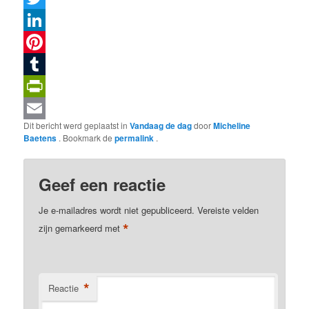
Twitter
LinkedIn
Pinterest
Tumblr
PrintFriendly
Dit bericht werd geplaatst in
Vandaag de dag
door
Micheline
Email
Baetens
. Bookmark de
permalink
.
Geef een reactie
Je e-mailadres wordt niet gepubliceerd.
Vereiste velden
*
zijn gemarkeerd met
*
Reactie