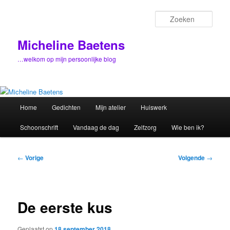
Spring
naar
Zoek
de
primaire
Micheline Baetens
inhoud
…welkom op mijn persoonlijke blog
Hoofdmenu
Home
Gedichten
Mijn atelier
Huiswerk
Schoonschrift
Vandaag de dag
Zelfzorg
Wie ben ik?
Bericht
←
Vorige
Volgende
→
navigatie
De eerste kus
Geplaatst op
18 september 2018