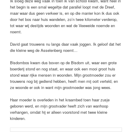
Ik sloeg deze weg vaak in toen ik van school kwam, want heel in
het begin is een smal wegeltje dat parallel loopt met de Dreef,
maar waar dus geen verkeer is, en op die manier kon ik dus ook
door het bos naar huis wandelen, zo’n twee kilometer verderop,
tot waar wij destijds woonden en wat de Veeweide noemde en
noemt.
David gaat trouwens nu langs daar vaak joggen. Ik geloof dat het
die kleine weg de Asselenberg noemt…
Bisdombos kwam dus boven op de Bisdom uit, waar een grote
boerderij stond en nog staat, en waar ook een mooi groot huis
stond waar rijke mensen in woonden. Mijn grootmoeder zou er
trouwens nog bij gediend hebben, heeft men mij ooit verteld, en
ze woonde er ook in want mijn grootmoeder was jong wees.
Haar moeder is overleden in het kraambed toen haar zusje
geboren werd, en mijn grootvader heeft zich van wanhoop
verhangen, omdat hij er alleen voorstond met twee kleine
kinderen.