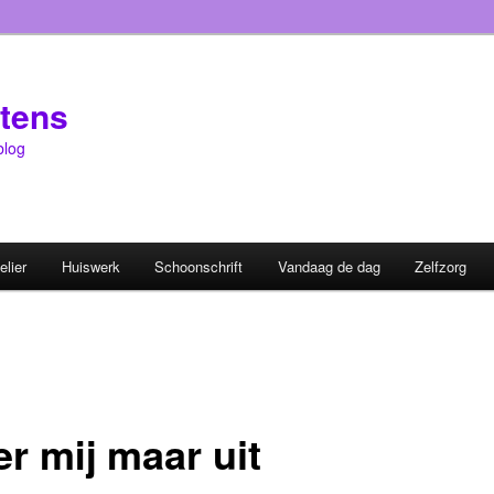
etens
blog
elier
Huiswerk
Schoonschrift
Vandaag de dag
Zelfzorg
r mij maar uit