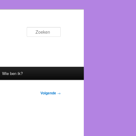
Zoeken
Wie ben ik?
Volgende
→