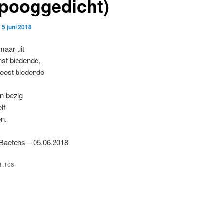
ipooggedicht)
p
5 juni 2018
maar uit
nst biedende,
eest biedende
n bezig
lf
en.
 Baetens – 05.06.2018
1.108