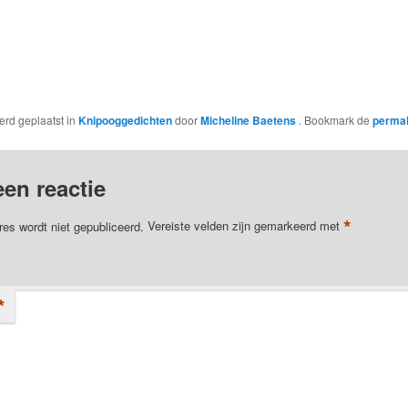
dly
werd geplaatst in
Knipooggedichten
door
Micheline Baetens
. Bookmark de
perma
een reactie
*
res wordt niet gepubliceerd.
Vereiste velden zijn gemarkeerd met
*