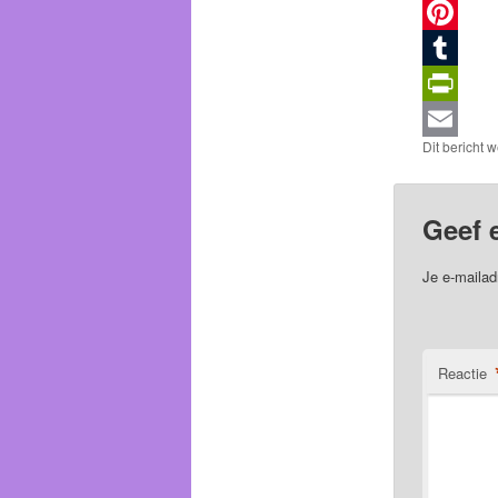
LinkedIn
Pinterest
Tumblr
PrintFrien
Dit bericht 
Email
Geef 
Je e-mailad
Reactie