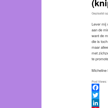
(kn
Geplaatst o
Lever mij 
aan de mi
want de m
die is toch
maar allee
met zichze
te promot
Micheline
Post Views:
Facebook
Twitter